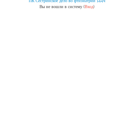
ПК Сестринское дело во фтизиатрии 144ч
Вы не вошли в систему (
Вход
)