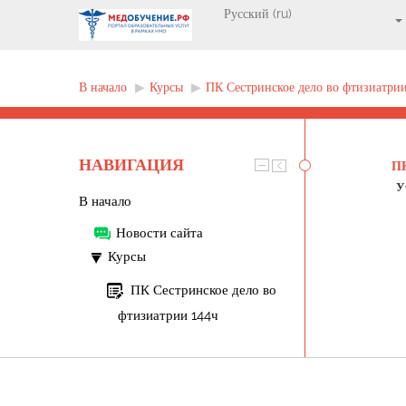
В начало
▶︎
Курсы
▶︎
ПК Сестринское дело во фтизиатри
НАВИГАЦИЯ
П
У
В начало
Новости сайта
Курсы
ПК Сестринское дело во
фтизиатрии 144ч